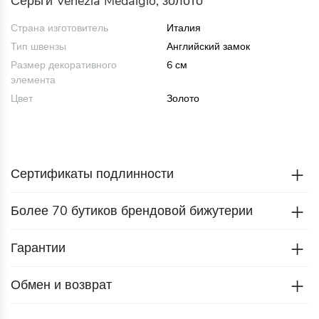
Серьги Venezia Medalgio, золото
Страна изготовитель
Италия
Тип швензы
Английский замок
Размер декоративного
6 см
элемента
Цвет
Золото
Сертификаты подлинности
Более 70 бутиков брендовой бижутерии
Гарантии
Обмен и возврат