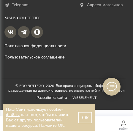
Telegram
Адреса магазинов
МЫ В СОЦСЕТЯХ
Политика конфиденциальности
Пользовательское соглашение
© EGO BOTTEGO, 2026. Все права защищены. Информация,
размещённая на данной странице, не является публичной офертой
Разработка сайта —
WEBELEMENT
Наш Сайт использует
cookie-
файлы
для того, чтобы отличить
Ок
Вас от других пользователей
4 700 ₽
нашего ресурса. Нажмите OK.
Главная
Каталог
Войти