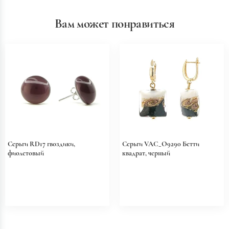
Вам может понравиться
Серьги RD17 гвоздики,
Серьги VAC_O9290 Бетти
фиолетовый
квадрат, черный