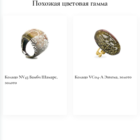
Похожая цветовая гамма
Кольцо NV43 Бамби Шамаре,
Кольцо VC04-A Энигма, золото
золото