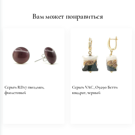
Вам может понравиться
Серьги RD17 гвоздики,
Серьги VAC_O9290 Бетти
фиолетовый
квадрат, черный