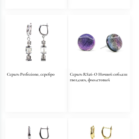
Серьги Perfezione, серебро
Серьги RS26-O Ночной соблазн
гвоздики, фиолетовый