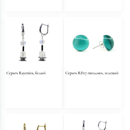
Серьги Rayenira, белый
Серьги RD17 гвоздики, зеленый