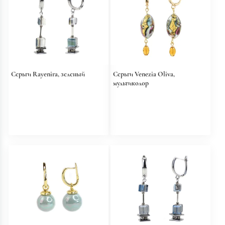
Серьги Rayenira, зеленый
Серьги Venezia Oliva,
мультиколор