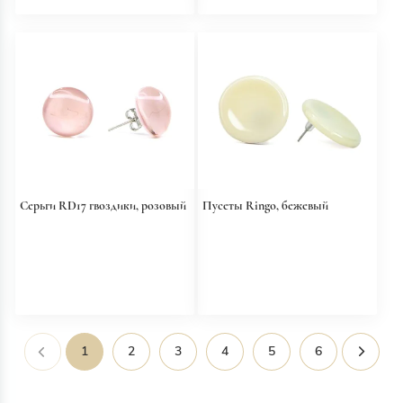
Серьги RD17 гвоздики, розовый
Пусеты Ringo, бежевый
1
2
3
4
5
6