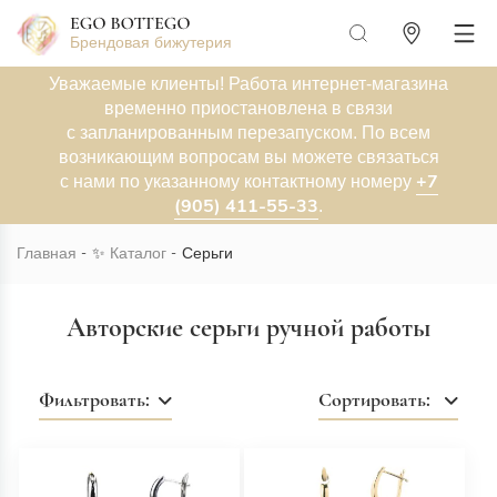
Брендовая бижутерия
Уважаемые клиенты! Работа интернет-магазина
временно приостановлена в связи
с запланированным перезапуском. По всем
возникающим вопросам вы можете связаться
+7
с нами по указанному контактному номеру
(905) 411-55-33
.
Главная
✨
Каталог
Серьги
Авторские серьги ручной работы
Фильтровать:
Сортировать: