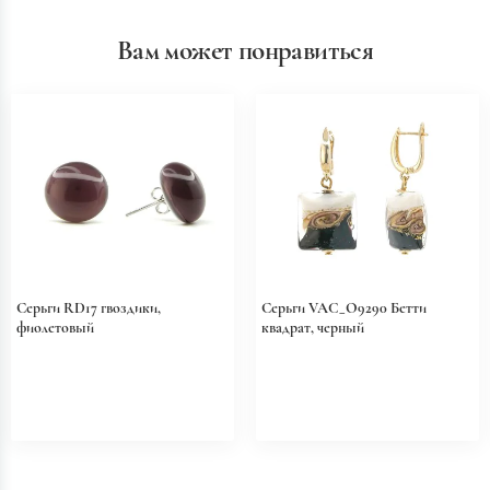
Вам может понравиться
Серьги RD17 гвоздики,
Серьги VAC_O9290 Бетти
фиолетовый
квадрат, черный