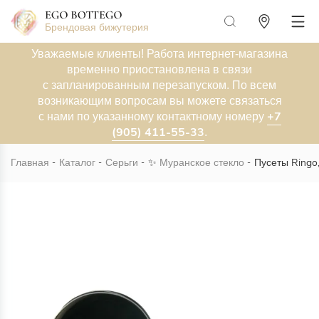
Брендовая бижутерия
Уважаемые клиенты! Работа интернет-магазина
временно приостановлена в связи
с запланированным перезапуском. По всем
возникающим вопросам вы можете связаться
+7
с нами по указанному контактному номеру
(905) 411-55-33
.
Главная
Каталог
Серьги
✨
Муранское стекло
Пусеты Ringo