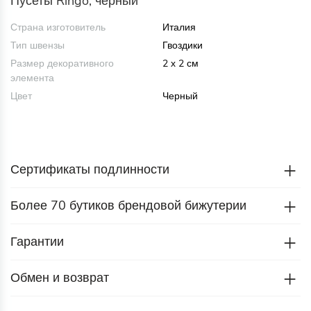
Пусеты Ringo, черный
Страна изготовитель
Италия
Тип швензы
Гвоздики
Размер декоративного
2 х 2 см
элемента
Цвет
Черный
Сертификаты подлинности
Более 70 бутиков брендовой бижутерии
Гарантии
Обмен и возврат