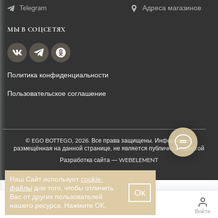
Telegram
Адреса магазинов
МЫ В СОЦСЕТЯХ
Политика конфиденциальности
Пользовательское соглашение
© EGO BOTTEGO, 2026. Все права защищены. Информация,
размещённая на данной странице, не является публичной офертой
Разработка сайта —
WEBELEMENT
Наш Сайт использует
cookie-
файлы
для того, чтобы отличить
Ок
Вас от других пользователей
1 900 ₽
нашего ресурса. Нажмите OK.
Главная
Каталог
Войти