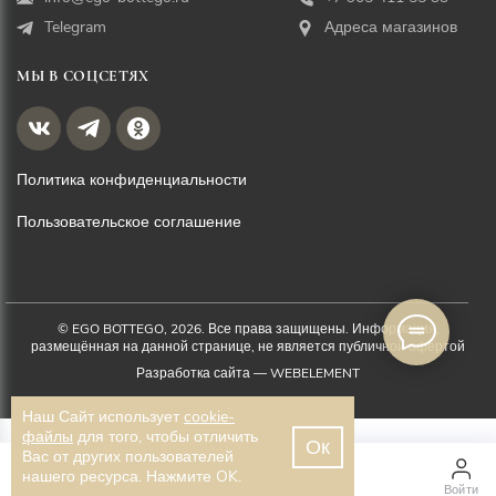
Telegram
Адреса магазинов
МЫ В СОЦСЕТЯХ
Политика конфиденциальности
Пользовательское соглашение
© EGO BOTTEGO, 2026. Все права защищены. Информация,
размещённая на данной странице, не является публичной офертой
Разработка сайта —
WEBELEMENT
Наш Сайт использует
cookie-
файлы
для того, чтобы отличить
Ок
Вас от других пользователей
3 500 ₽
нашего ресурса. Нажмите OK.
Главная
Каталог
Войти