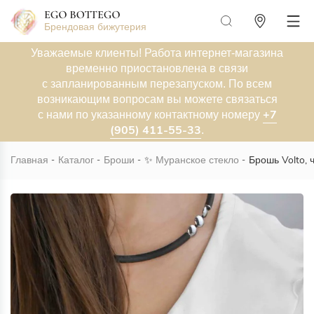
Брендовая бижутерия
Уважаемые клиенты! Работа интернет-магазина
временно приостановлена в связи
с запланированным перезапуском. По всем
возникающим вопросам вы можете связаться
+7
с нами по указанному контактному номеру
(905) 411-55-33
.
Главная
Каталог
Броши
✨
Муранское стекло
Брошь Volto,
Новинка