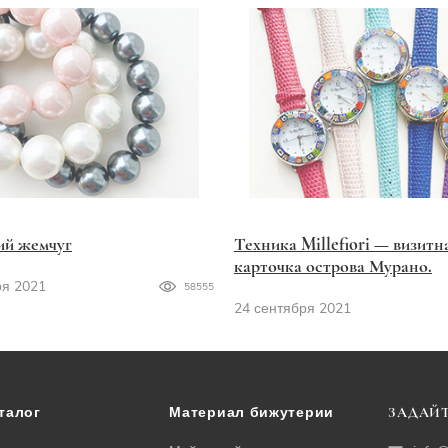
ий жемчуг
Техника Millefiori — визитн
карточка острова Мурано.
ря 2021
58555
24 сентября 2021
талог
Материал бижутерии
ЗАДАЙТ