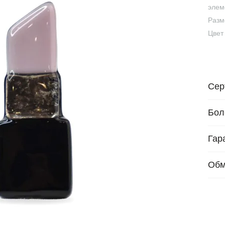
элем
Разм
Цвет
Сер
Бол
Гар
Обм