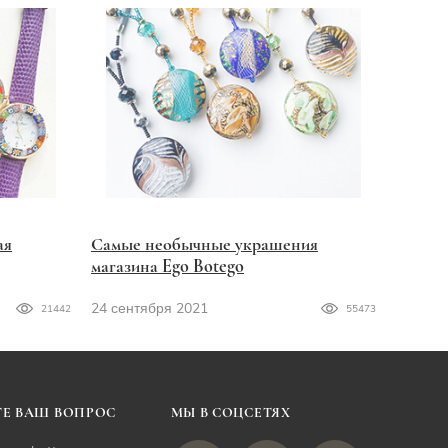
ая
Самые необычные украшения
магазина Ego Botego
24 сентября 2021
21442
55473
Е ВАШ ВОПРОС
МЫ В СОЦСЕТЯХ