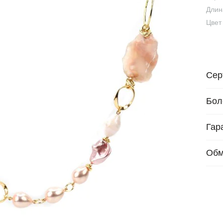
Длин
Цвет
Сер
Бол
Гар
Обм