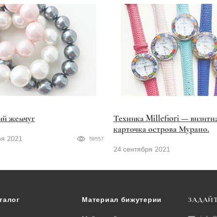
ий жемчуг
Техника Millefiori — визитн
карточка острова Мурано.
ря 2021
58557
24 сентября 2021
талог
Материал бижутерии
ЗАДАЙТ