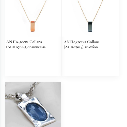
AN Подвеска Collana
AN Подвеска Collana
(ACR07014), оранжевый
(ACR07014), голубой