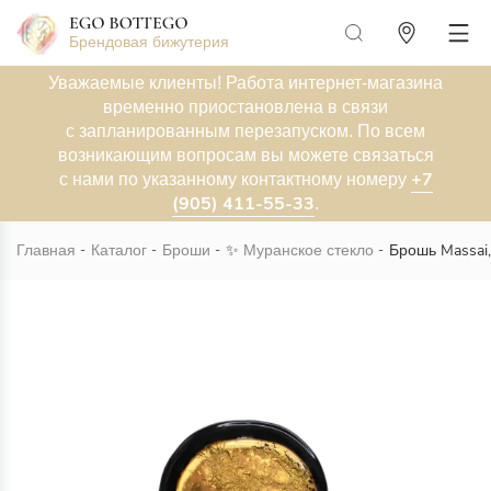
Брендовая бижутерия
Уважаемые клиенты! Работа интернет-магазина
временно приостановлена в связи
с запланированным перезапуском. По всем
возникающим вопросам вы можете связаться
+7
с нами по указанному контактному номеру
(905) 411-55-33
.
Главная
Каталог
Броши
✨
Муранское стекло
Брошь Massai,