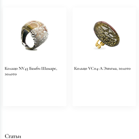
Кольцо NV43 Бамби Шамаре,
Кольцо VC04-A Энигма, золото
золото
Статьи