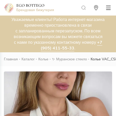
Брендовая бижутерия
Уважаемые клиенты! Работа интернет-магазина
временно приостановлена в связи
с запланированным перезапуском. По всем
возникающим вопросам вы можете связаться
+7
с нами по указанному контактному номеру
(905) 411-55-33
.
Главная
Каталог
Колье
✨
Муранское стекло
Колье VAC_CSP
Новинка