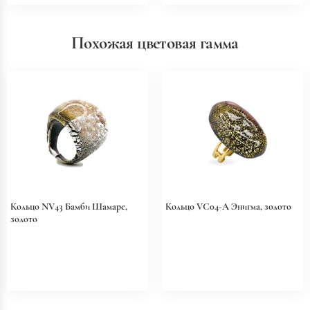
Похожая цветовая гамма
Кольцо NV43 Бамби Шамаре,
Кольцо VC04-A Энигма, золото
золото