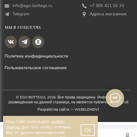
info@ego-bottego.ru
+7 905 411 55 33
Telegram
Адреса магазинов
МЫ В СОЦСЕТЯХ
Политика конфиденциальности
Пользовательское соглашение
© EGO BOTTEGO, 2026. Все права защищены. Информация,
размещённая на данной странице, не является публичной офертой
Разработка сайта —
WEBELEMENT
Наш Сайт использует
cookie-
файлы
для того, чтобы отличить
Ок
11 000 ₽
Вас от других пользователей