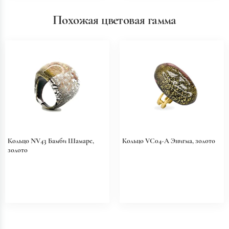
Похожая цветовая гамма
Кольцо NV43 Бамби Шамаре,
Кольцо VC04-A Энигма, золото
золото