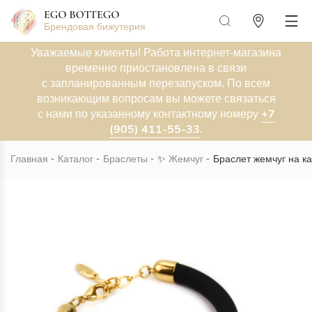
Брендовая бижутерия
Уважаемые клиенты! Работа интернет-магазина
временно приостановлена в связи
с запланированным перезапуском. По всем
возникающим вопросам вы можете связаться
+7
с нами по указанному контактному номеру
(905) 411-55-33
.
Главная
Каталог
Браслеты
✨
Жемчуг
Браслет жемчуг на ка