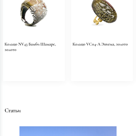
Кольцо NV43 Бамби Шамаре,
Кольцо VC04-A Энигма, золото
золото
Статьи