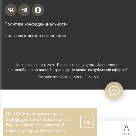
Политика конфиденциальности
Пользовательское соглашение
© EGO BOTTEGO, 2026. Все права защищены. Информация,
размещённая на данной странице, не является публичной офертой
Разработка сайта —
WEBELEMENT
Наш Сайт использует
cookie-
файлы
для того, чтобы отличить
Ок
8 600 ₽
Вас от других пользователей
нашего ресурса. Нажмите OK.
Доставка бесплатно
Главная
Каталог
Войти