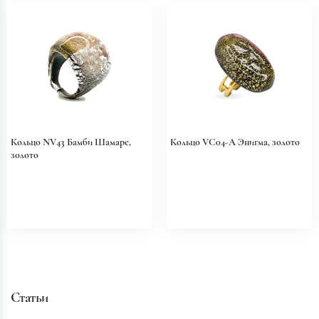
Кольцо NV43 Бамби Шамаре,
Кольцо VC04-A Энигма, золото
золото
Статьи