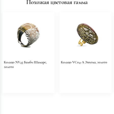
Похожая цветовая гамма
Кольцо NV43 Бамби Шамаре,
Кольцо VC04-A Энигма, золото
золото