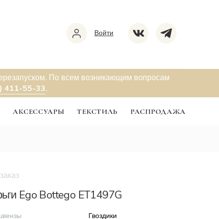
Войти
перезапуском. По всем возникающим вопросам
) 411-55-33
.
Ы
АКСЕССУАРЫ
ТЕКСТИЛЬ
РАСПРОДАЖА
заказ
а
ьги Ego Bottego ET1497G
швензы
Гвоздики