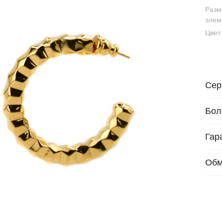
Разм
элем
Цвет
Сер
Бол
Гар
Обм