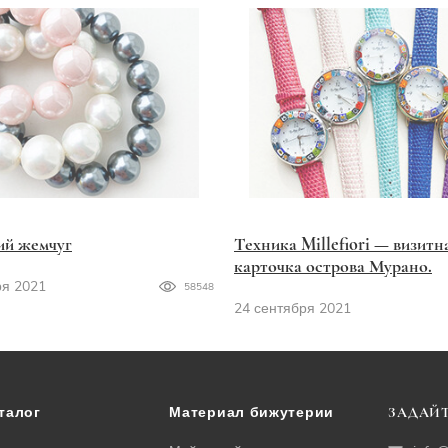
ий жемчуг
Техника Millefiori — визитн
карточка острова Мурано.
ря 2021
58548
24 сентября 2021
талог
Материал бижутерии
ЗАДАЙТ