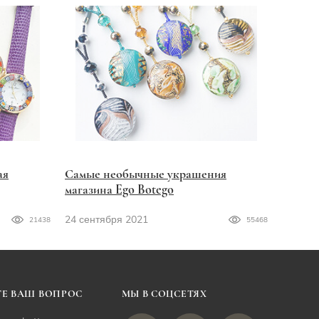
ая
Самые необычные украшения
магазина Ego Botego
24 сентября 2021
21438
55468
Е ВАШ ВОПРОС
МЫ В СОЦСЕТЯХ