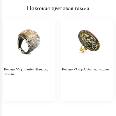
Похожая цветовая гамма
Кольцо NV43 Бамби Шамаре,
Кольцо VC04-A Энигма, золото
золото