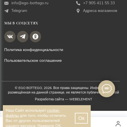
info@ego-bottego.ru
+7 905 411 55 33
Telegram
Адреса магазинов
МЫ В СОЦСЕТЯХ
Политика конфиденциальности
Пользовательское соглашение
© EGO BOTTEGO, 2026. Все права защищены. Информация,
размещённая на данной странице, не является публичной офертой
Разработка сайта —
WEBELEMENT
Наш Сайт использует
cookie-
файлы
для того, чтобы отличить
Ок
Вас от других пользователей
2 900 ₽
нашего ресурса. Нажмите OK.