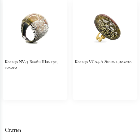
Кольцо NV43 Бамби Шамаре,
Кольцо VC04-A Энигма, золото
золото
Статьи