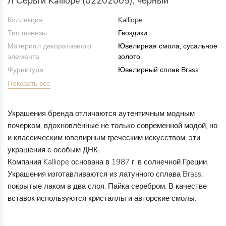
Л Серьги Kalliope (02202005), черный
Коллекция
Kalliope
Тип швензы
Гвоздики
Материал декоративного
Ювелирная смола, сусальное
элемента
золото
Фурнитура
Ювелирный сплав Brass
Показать все
Украшения бренда отличаются аутентичным модным
почерком, вдохновлённые не только современной модой, но
и классическим ювелирным греческим искусством, эти
украшения с особым ДНК.
Компания Kalliope основана в 1987 г. в солнечной Греции.
Украшения изготавливаются из латунного сплава Brass,
покрытые лаком в два слоя. Пайка серебром. В качестве
вставок используются кристаллы и авторские смолы.