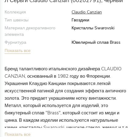
Л Серьги Claudio Canzian (00202791), черный
Коллекция
Claudio Canzian
Тип швензы
Гвоздики
Материал декоративного
Кристаллы Swarovski
элемента
Фурнитура
Ювелирный сплав Brass
Показать все
Бренд талантливого итальянского дизайнера CLAUDIO
CANZIAN, основанный в 1982 году во Флоренции.
Украшения Клаудио Канциан покрываются легкой
искусственной патиной для создания эффекта античного
золота. Это придает украшениям нотку винтажности.
Металл, который используется для изделий, это
бижутерный сплав "Brass", который состоит из меди и
цинка. В каждом изделии используются натуральные
камни, кристаллы Swarovski, чешское стекло, жемчуг и т.д.
Показать все
Все украшения уникальны и сделаны вручную.