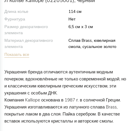
Л Колье Kalliope (02205001), черный
Длина колье
114 см
Фурнитура
Нет
Размер декоративного
6,5 см x 3 см
элемента
Материал декоративного
Сплав Brass, ювелирная
элемента
смола, сусальное золото
Показать все
Украшения бренда отличаются аутентичным модным
почерком, вдохновлённые не только современной модой, но
и классическим ювелирным греческим искусством, эти
украшения с особым ДНК.
Компания Kalliope основана в 1987 г. в солнечной Греции.
Украшения изготавливаются из латунного сплава Brass,
покрытые лаком в два слоя. Пайка серебром. В качестве
вставок используются кристаллы и авторские смолы.