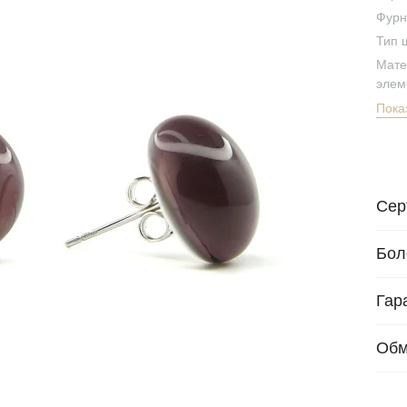
Фурн
Тип 
Мате
элем
Пока
Сер
Бол
Гар
Обм