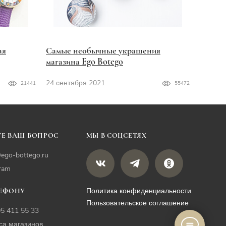
ая
Самые необычные украшения
магазина Ego Botego
24 сентября 2021
21441
55472
Е ВАШ ВОПРОС
МЫ В СОЦСЕТЯХ
ego-bottego.ru
gram
Политика конфиденциальности
ЛЕФОНУ
Пользовательское соглашение
05 411 55 33
са магазинов