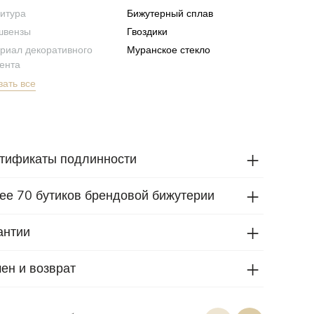
итура
Бижутерный сплав
швензы
Гвоздики
риал декоративного
Муранское стекло
ента
зать все
тификаты подлинности
ее 70 бутиков брендовой бижутерии
антии
ен и возврат