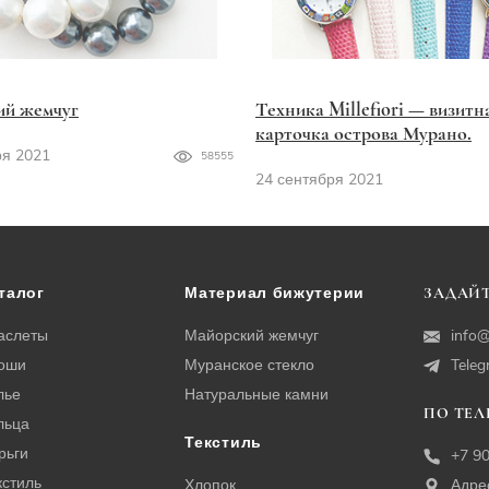
ий жемчуг
Техника Millefiori — визитн
карточка острова Мурано.
ря 2021
58555
24 сентября 2021
талог
Материал бижутерии
ЗАДАЙТ
аслеты
Майорский жемчуг
info@
оши
Муранское стекло
Tele
лье
Натуральные камни
ПО ТЕ
льца
Текстиль
рьги
+7 9
кстиль
Хлопок
Адре