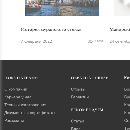
История муранского стекла
Майорск
7 февраля 2022
24 сентяб
12038
Ка
ПОКУПАТЕЛЯМ
ОБРАТНАЯ СВЯЗЬ
О компании
Отзывы
Бр
Карьера у нас
Гарантии
Бр
Техники изготовления
Ко
РЕКОМЕНДУЕМ
Документы и сертификаты
Ко
Реквизиты
Се
Статьи
Те
Блог