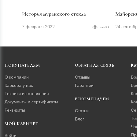
История муранского стекла
Майорск
7 февраля 2022
24 сентяб
12041
Ка
ПОКУПАТЕЛЯМ
ОБРАТНАЯ СВЯЗЬ
О компании
Отзывы
Бр
Карьера у нас
Гарантии
Бр
Техники изготовления
Ко
РЕКОМЕНДУЕМ
Документы и сертификаты
Ко
Реквизиты
Се
Статьи
Те
Блог
МОЙ КАБИНЕТ
Ча
Пр
Войти