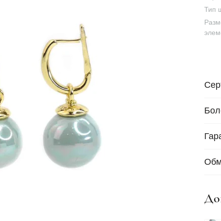
Тип 
Разм
элем
Сер
Бол
Гар
Обм
До