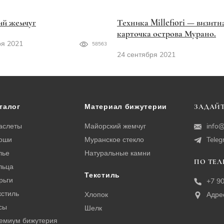
ий жемчуг
Техника Millefiori — визитн
карточка острова Мурано.
ря 2021
58563
24 сентября 2021
талог
Материал бижутерии
ЗАДАЙТ
аслеты
Майорский жемчуг
info@
оши
Муранское стекло
Tele
лье
Натуральные камни
ПО ТЕ
льца
Текстиль
рьги
+7 9
кстиль
Хлопок
Адре
сы
Шелк
емиум бижутерия