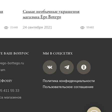
ая
Самые необычные украшения
магазина Ego Botego
24 сентября 2021
21448
55482
Е ВАШ ВОПРОС
МЫ В СОЦСЕТЯХ
ego-bottego.ru
gram
Политика конфиденциальности
ЛЕФОНУ
Пользовательское соглашение
05 411 55 33
са магазинов