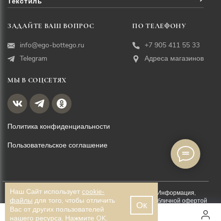
Текстиль
ЗАДАЙТЕ ВАШ ВОПРОС
ПО ТЕЛЕФОНУ
info@ego-bottego.ru
+7 905 411 55 33
Telegram
Адреса магазинов
МЫ В СОЦСЕТЯХ
Политика конфиденциальности
Пользовательское соглашение
Наш Сайт использует
cookie-
© EGO BOTTEGO, 2026. Все права защищены. Информация,
файлы
для того, чтобы отличить
размещённая на данной странице, не является публичной офертой
Ок
Вас от других пользователей
Разработка сайта —
WEBELEMENT
2 200 ₽
нашего ресурса. Нажмите OK.