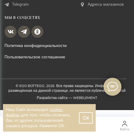
Telegram
Адреса магазинов
МЫ В СОЦСЕТЯХ
Политика конфиденциальности
Пользовательское соглашение
© EGO BOTTEGO, 2026. Все права защищены. Информация,
размещённая на данной странице, не является публичной офертой
Разработка сайта —
WEBELEMENT
Наш Сайт использует
cookie-
файлы
для того, чтобы отличить
Ок
Вас от других пользователей
3 100 ₽
нашего ресурса. Нажмите OK.
Главная
Каталог
Войти