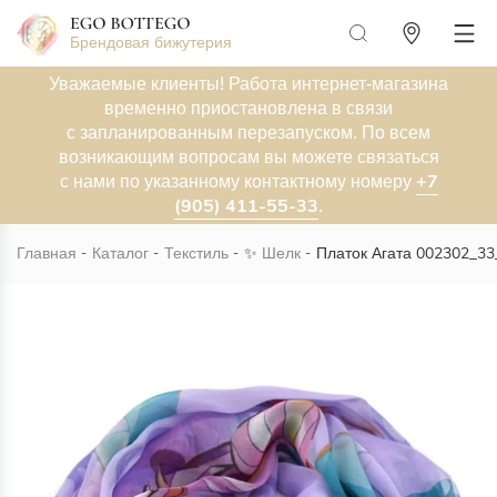
Брендовая бижутерия
Уважаемые клиенты! Работа интернет-магазина
временно приостановлена в связи
с запланированным перезапуском. По всем
возникающим вопросам вы можете связаться
+7
с нами по указанному контактному номеру
(905) 411-55-33
.
Главная
Каталог
Текстиль
✨
Шелк
Платок Агата 002302_33
Новинка