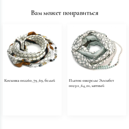
Вам может понравиться
Косынка 002260_79_69, белый
Платок-ожерелье Элизабет
002311_64_01, мятный