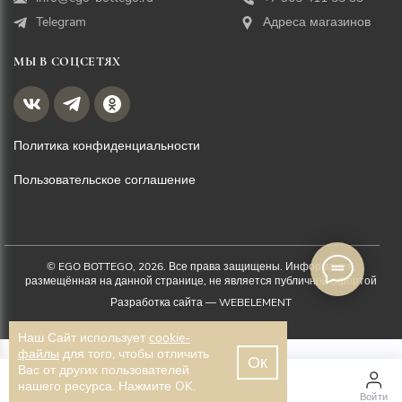
Telegram
Адреса магазинов
МЫ В СОЦСЕТЯХ
Политика конфиденциальности
Пользовательское соглашение
© EGO BOTTEGO, 2026. Все права защищены. Информация,
размещённая на данной странице, не является публичной офертой
Разработка сайта —
WEBELEMENT
Наш Сайт использует
cookie-
файлы
для того, чтобы отличить
Ок
Вас от других пользователей
1 500 ₽
нашего ресурса. Нажмите OK.
Главная
Каталог
Войти