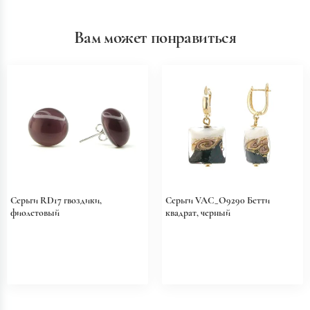
Вам может понравиться
Серьги RD17 гвоздики,
Серьги VAC_O9290 Бетти
фиолетовый
квадрат, черный