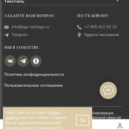
Текстиль
ЗАДАЙТЕ ВАШ ВОПРОС
ПО ТЕЛЕФОНУ
info@ego-bottego.ru
+7 905 411 55 33
Telegram
Адреса магазинов
МЫ В СОЦСЕТЯХ
Политика конфиденциальности
Пользовательское соглашение
Наш Сайт использует
cookie-
© EGO BOTTEGO, 2026. Все права защищены. Информация,
файлы
для того, чтобы отличить
размещённая на данной странице, не является публичной офертой
Ок
Вас от других пользователей
Разработка сайта —
WEBELEMENT
нашего ресурса. Нажмите OK.