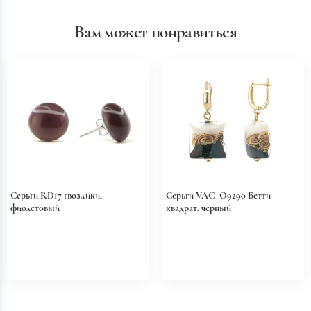
Вам может понравиться
Серьги RD17 гвоздики,
Серьги VAC_O9290 Бетти
фиолетовый
квадрат, черный