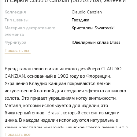
Л Серьги Claudio Canzian (00202769), зеленый
Коллекция
Claudio Canzian
Тип швензы
Гвоздики
Материал декоративного
Кристаллы Swarovski
элемента
Фурнитура
Ювелирный сплав Brass
Показать все
Бренд талантливого итальянского дизайнера CLAUDIO
CANZIAN, основанный в 1982 году во Флоренции.
Украшения Клаудио Канциан покрываются легкой
искусственной патиной для создания эффекта античного
золота. Это придает украшениям нотку винтажности.
Металл, который используется для изделий, это
бижутерный сплав "Brass", который состоит из меди и
цинка. В каждом изделии используются натуральные
камни, кристаллы Swarovski, чешское стекло, жемчуг и т.д.
Показать все
Все украшения уникальны и сделаны вручную.