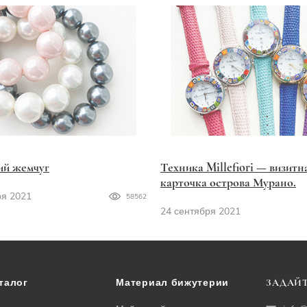
ий жемчуг
Техника Millefiori — визитн
карточка острова Мурано.
ря 2021
58562
24 сентября 2021
талог
Материал бижутерии
ЗАДАЙТ