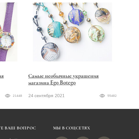
ая
Самые необычные украшения
магазина Ego Botego
24 сентября 2021
21448
55482
Е ВАШ ВОПРОС
МЫ В СОЦСЕТЯХ