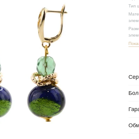
Тип 
Мате
элем
Разм
элем
Пока
Сер
Бол
Гар
Обм