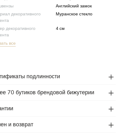
швензы
Английский замок
риал декоративного
Муранское стекло
ента
ер декоративного
4 см
ента
зать все
тификаты подлинности
ее 70 бутиков брендовой бижутерии
антии
ен и возврат