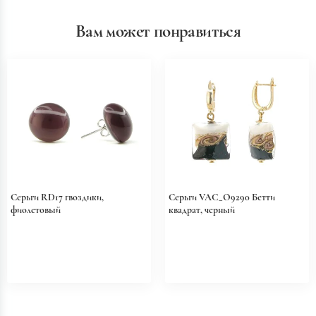
Вам может понравиться
Серьги RD17 гвоздики,
Серьги VAC_O9290 Бетти
фиолетовый
квадрат, черный