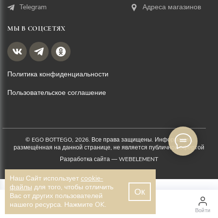
Telegram
Адреса магазинов
МЫ В СОЦСЕТЯХ
Политика конфиденциальности
Пользовательское соглашение
© EGO BOTTEGO, 2026. Все права защищены. Информация,
размещённая на данной странице, не является публичной офертой
Разработка сайта —
WEBELEMENT
Наш Сайт использует
cookie-
файлы
для того, чтобы отличить
Ок
Вас от других пользователей
1 900 ₽
нашего ресурса. Нажмите OK.
Главная
Каталог
Войти