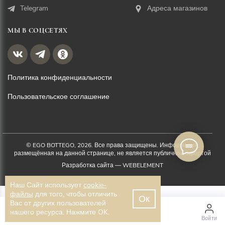
Telegram
Адреса магазинов
МЫ В СОЦСЕТЯХ
Политика конфиденциальности
Пользовательское соглашение
© EGO BOTTEGO, 2026. Все права защищены. Информация,
размещённая на данной странице, не является публичной офертой
Разработка сайта —
WEBELEMENT
Наш Сайт использует
cookie-
файлы
для того, чтобы отличить
Ок
Вас от других пользователей
7 300 ₽
нашего ресурса. Нажмите OK.
Главная
Каталог
Войти