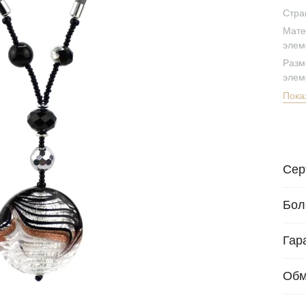
Стра
Мате
элем
Разм
элем
Пока
Сер
Бол
Гар
Обм