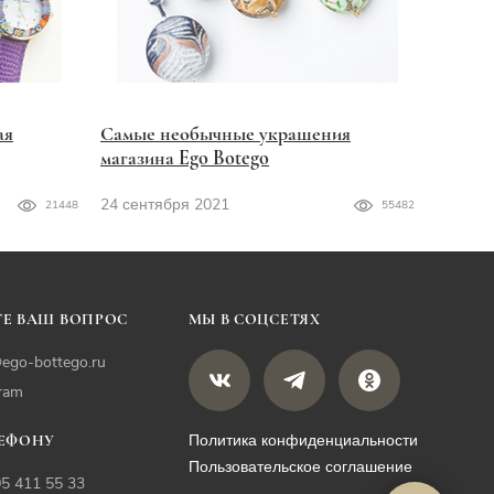
ая
Самые необычные украшения
магазина Ego Botego
24 сентября 2021
21448
55482
Е ВАШ ВОПРОС
МЫ В СОЦСЕТЯХ
ego-bottego.ru
gram
Политика конфиденциальности
ЛЕФОНУ
Пользовательское соглашение
05 411 55 33