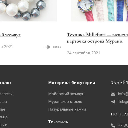
ий жемчуг
Техника Millefiori — визитн
карточка острова Мурано.
ря 2021
58562
24 сентября 2021
талог
Материал бижутерии
ЗАДАЙТ
аслеты
Майорский жемчуг
info@
оши
Муранское стекло
Tele
лье
Натуральные камни
ПО ТЕ
льца
Текстиль
рьги
+7 9