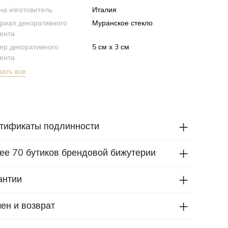
на изготовитель
Италия
риал декоративного
Муранское стекло
ента
ер декоративного
5 см x 3 см
ента
зать все
тификаты подлинности
ее 70 бутиков брендовой бижутерии
антии
ен и возврат