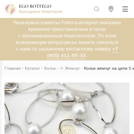
Брендовая бижутерия
Уважаемые клиенты! Работа интернет-магазина
временно приостановлена в связи
с запланированным перезапуском. По всем
возникающим вопросам вы можете связаться
+7
с нами по указанному контактному номеру
(905) 411-55-33
.
Главная
Каталог
Колье
✨
Жемчуг
Колье жемчуг на цепи S 
Новинка