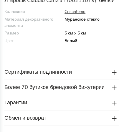
Л Брошь Claudio Canzian (00211079), белый
Коллекция
Crisantemo
Материал декоративного
Муранское стекло
элемента
Размер
5 см x 5 см
Цвет
Белый
Сертификаты подлинности
Более 70 бутиков брендовой бижутерии
Гарантии
Обмен и возврат