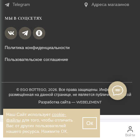
Telegram
Адреса магазинов
МЫ В СОЦСЕТЯХ
Политика конфиденциальности
Пользовательское соглашение
© EGO BOTTEGO, 2026. Все права защищены. Информация,
размещённая на данной странице, не является публичной офертой
Разработка сайта —
WEBELEMENT
Наш Сайт использует
cookie-
файлы
для того, чтобы отличить
Ок
12 600 ₽
Вас от других пользователей
нашего ресурса. Нажмите OK.
Доставка бесплатно
Главная
Каталог
Войти