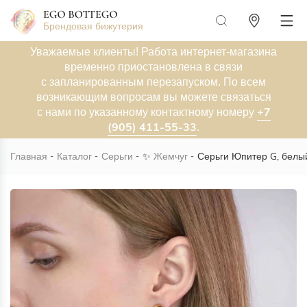
Брендовая бижутерия
Уважаемые клиенты! Работа интернет-магазина
временно приостановлена в связи
с запланированным перезапуском. По всем
возникающим вопросам вы можете связаться
+7
с нами по указанному контактному номеру
(905) 411-55-33
.
Главная
Каталог
Серьги
✨
Жемчуг
Серьги Юпитер G, белы
Новинка