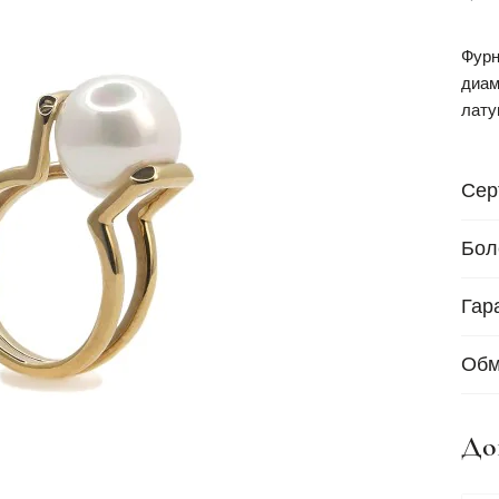
Фурн
диам
лату
Сер
Бол
Гар
Обм
До