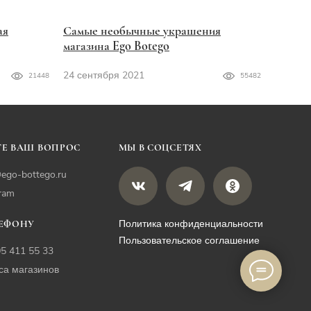
ая
Самые необычные украшения
магазина Ego Botego
24 сентября 2021
21448
55482
Е ВАШ ВОПРОС
МЫ В СОЦСЕТЯХ
ego-bottego.ru
gram
Политика конфиденциальности
ЛЕФОНУ
Пользовательское соглашение
05 411 55 33
са магазинов