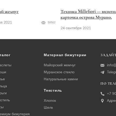
ий жемчуг
Техника Millefiori — визитн
карточка острова Мурано.
ря 2021
58562
24 сентября 2021
талог
Материал бижутерии
ЗАДАЙТ
аслеты
Майорский жемчуг
info@
оши
Муранское стекло
Tele
лье
Натуральные камни
ПО ТЕ
льца
Текстиль
рьги
+7 9
кстиль
Хлопок
Адре
сы
Шелк
емиум бижутерия