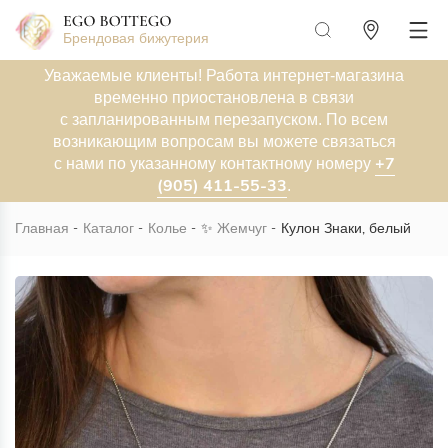
Брендовая бижутерия
Уважаемые клиенты! Работа интернет-магазина
временно приостановлена в связи
с запланированным перезапуском. По всем
возникающим вопросам вы можете связаться
+7
с нами по указанному контактному номеру
(905) 411-55-33
.
Главная
Каталог
Колье
✨
Жемчуг
Кулон Знаки, белый
Новинка