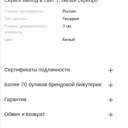
Серьги Выход в свет 1, белый серебро
Страна изготовитель
Россия
Тип швензы
Гвоздики
Размер декоративного
3 см
элемента
Цвет
Белый
Сертификаты подлинности
Более 70 бутиков брендовой бижутерии
Гарантии
Обмен и возврат