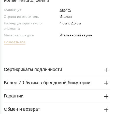
Колье Tentato, белый
Коллекция
Allegro
Страна изготовитель
Италия
Размер декоративного
4 см x 2,5 см
элемента
Материал шнурка
Итальянский каучук
Показать все
Сертификаты подлинности
Более 70 бутиков брендовой бижутерии
Гарантии
Обмен и возврат