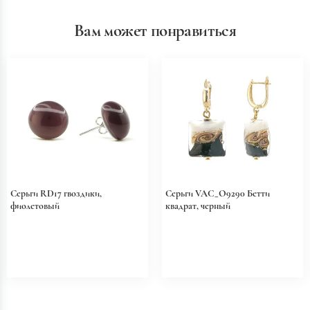
Вам может понравиться
Серьги RD17 гвоздики,
Серьги VAC_O9290 Бетти
фиолетовый
квадрат, черный