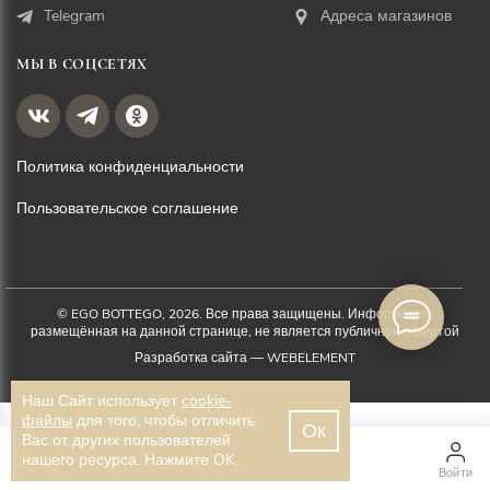
Telegram
Адреса магазинов
МЫ В СОЦСЕТЯХ
Политика конфиденциальности
Пользовательское соглашение
© EGO BOTTEGO, 2026. Все права защищены. Информация,
размещённая на данной странице, не является публичной офертой
Разработка сайта —
WEBELEMENT
Наш Сайт использует
cookie-
файлы
для того, чтобы отличить
Ок
Вас от других пользователей
1 700 ₽
нашего ресурса. Нажмите OK.
Главная
Каталог
Войти