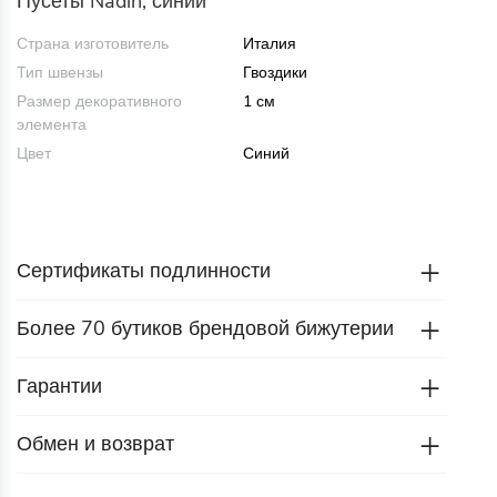
Пусеты Nadin, синий
Страна изготовитель
Италия
Тип швензы
Гвоздики
Размер декоративного
1 см
элемента
Цвет
Синий
Сертификаты подлинности
Более 70 бутиков брендовой бижутерии
Гарантии
Обмен и возврат