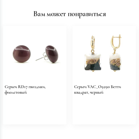
Вам может понравиться
Серьги RD17 гвоздики,
Серьги VAC_O9290 Бетти
фиолетовый
квадрат, черный