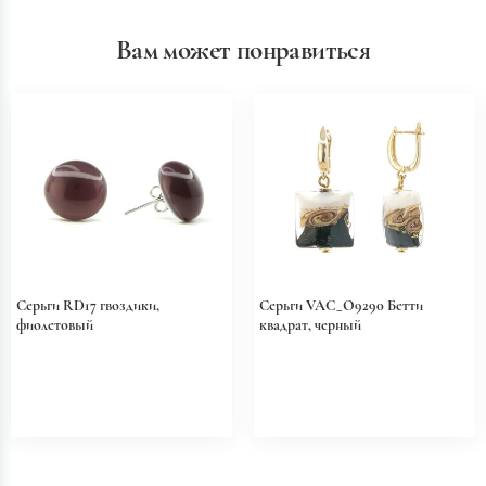
Вам может понравиться
Серьги RD17 гвоздики,
Серьги VAC_O9290 Бетти
фиолетовый
квадрат, черный