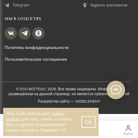
Telegram
Адреса магазинов
МЫ В СОЦСЕТЯХ
Политика конфиденциальности
Пользовательское соглашение
© EGO BOTTEGO, 2026. Все права защищены. Информация,
размещённая на данной странице, не является публичной офертой
Разработка сайта —
WEBELEMENT
Наш Сайт использует
cookie-
файлы
для того, чтобы отличить
Ок
Вас от других пользователей
1 000 ₽
нашего ресурса. Нажмите OK.
Главная
Каталог
Войти