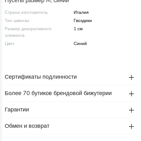
Пусеты размер M, синий
Страна изготовитель
Италия
Тип швензы
Гвоздики
Размер декоративного
1 см
элемента
Цвет
Синий
Сертификаты подлинности
Более 70 бутиков брендовой бижутерии
Гарантии
Обмен и возврат