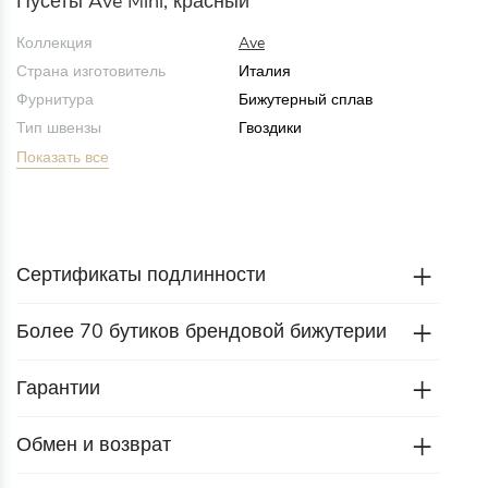
Пусеты Ave Mini, красный
Коллекция
Ave
Страна изготовитель
Италия
Фурнитура
Бижутерный сплав
Тип швензы
Гвоздики
Показать все
Сертификаты подлинности
Более 70 бутиков брендовой бижутерии
Гарантии
Обмен и возврат