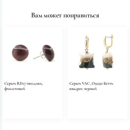
Вам может понравиться
Серьги RD17 гвоздики,
Серьги VAC_O9290 Бетти
фиолетовый
квадрат, черный