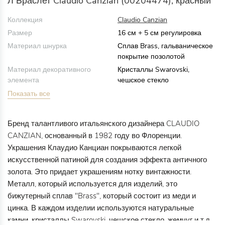
Л Браслет Claudio Canzian (00204474), красный
Коллекция
Claudio Canzian
Размер
16 см + 5 см регулировка
Материал шнурка
Сплав Brass, гальваническое
покрытие позолотой
Материал декоративного
Кристаллы Swarovski,
элемента
чешское стекло
Показать все
Бренд талантливого итальянского дизайнера CLAUDIO
CANZIAN, основанный в 1982 году во Флоренции.
Украшения Клаудио Канциан покрываются легкой
искусственной патиной для создания эффекта античного
золота. Это придает украшениям нотку винтажности.
Металл, который используется для изделий, это
бижутерный сплав "Brass", который состоит из меди и
цинка. В каждом изделии используются натуральные
камни, кристаллы Swarovski, чешское стекло, жемчуг и т.д.