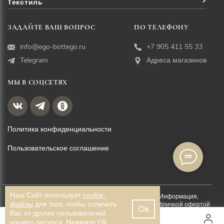
Текстиль
ЗАДАЙТЕ ВАШ ВОПРОС
ПО ТЕЛЕФОНУ
info@ego-bottego.ru
+7 905 411 55 33
Telegram
Адреса магазинов
МЫ В СОЦСЕТЯХ
Политика конфиденциальности
Пользовательское соглашение
Наш Сайт использует
cookie-
© EGO BOTTEGO, 2026. Все права защищены. Информация,
файлы
для того, чтобы отличить
размещённая на данной странице, не является публичной офертой
Ок
Вас от других пользователей
Разработка сайта —
WEBELEMENT
нашего ресурса. Нажмите OK.