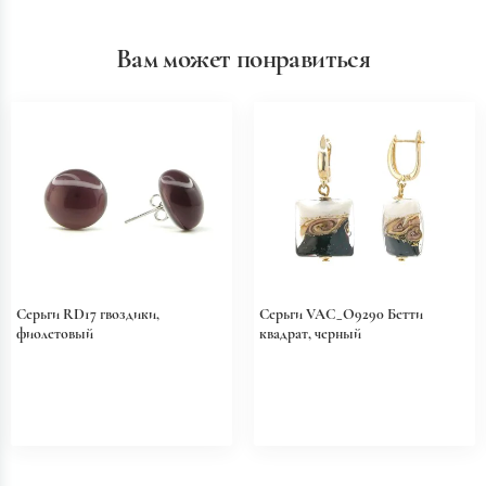
Вам может понравиться
Серьги RD17 гвоздики,
Серьги VAC_O9290 Бетти
фиолетовый
квадрат, черный