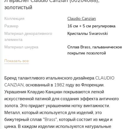
Л Браслет Claudio Canzian (00204088),
золотистый
Коллекция
Claudio Canzian
Размер
16 см + 5 см регулировка
Материал декоративного
Кристаллы Swarovski
элемента
Материал шнурка
Сплав Brass, гальваническое
покрытие позолотой
Показать все
Бренд талантливого итальянского дизайнера CLAUDIO
CANZIAN, основанный в 1982 году во Флоренции.
Украшения Клаудио Канциан покрываются легкой
искусственной патиной для создания эффекта античного
золота. Это придает украшениям нотку винтажности.
Металл, который используется для изделий, это
бижутерный сплав "Brass", который состоит из меди и
цинка. В каждом изделии используются натуральные