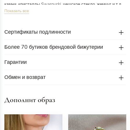
камни, кристаллы Swarovski, чешское стекло, жемчуг и т.д.
Показать все
Все украшения уникальны и сделаны вручную.
Сертификаты подлинности
Более 70 бутиков брендовой бижутерии
Гарантии
Обмен и возврат
Дополнит образ