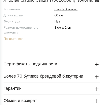
Л Колье Claudio Canzian (00205684), золотистый
Коллекция
Claudio Canzian
Длина колье
60 см
Фурнитура
Нет
Размер декоративного
1 см x 1 см
элемента
Показать все
Сертификаты подлинности
Более 70 бутиков брендовой бижутерии
Гарантии
Обмен и возврат